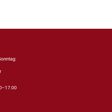
Warum Kirchensteuer wirkt...
Sonntag:
r
30–17.00