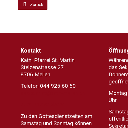
Zurück
Kontakt
Öffnung
Kath. Pfarrei St. Martin
Während
Stelzenstrasse 27
das Sek
8706 Meilen
Donners
geöffnet
Telefon 044 925 60 60
sekretariat@kath-meilen.ch
Montag 
Uhr
Zum Routenplaner
Samstag
Zu den Gottesdienstzeiten am
öffentli
Samstag und Sonntag können
Sekreta