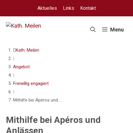
Springe
Aktuelles
Links
Kontakt
zum
Inhalt
Menu
Kath. Meilen
|
Angebot
|
Freiwillig engagiert
|
Mithilfe bei Apéros und...
Mithilfe bei Apéros und
Anlässen